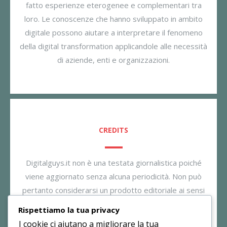
fatto esperienze eterogenee e complementari tra
loro. Le conoscenze che hanno sviluppato in ambito
digitale possono aiutare a interpretare il fenomeno
della digital transformation applicandole alle necessità
di aziende, enti e organizzazioni.
CREDITS
Digitalguys.it non è una testata giornalistica poiché
viene aggiornato senza alcuna periodicità. Non può
pertanto considerarsi un prodotto editoriale ai sensi
della legge n. 62/2001. Il gestore dichiara di non
Rispettiamo la tua privacy
essere responsabile per i commenti inseriti nei post.
I cookie ci aiutano a migliorare la tua