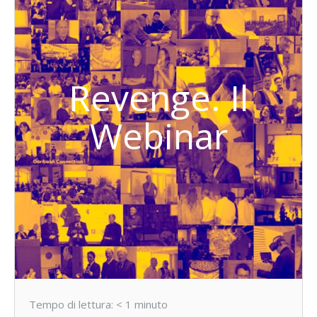
Revenge. Il
Webinar
Tempo di lettura:
< 1
minuto