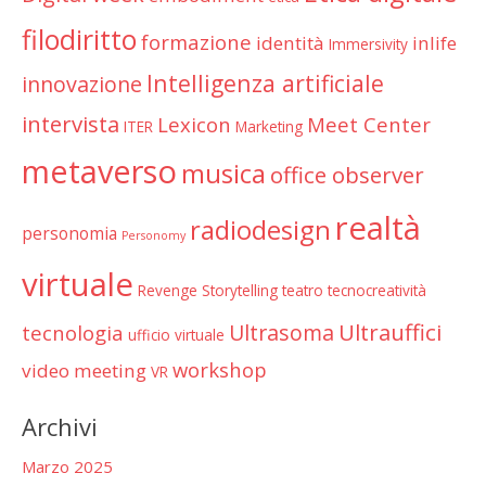
filodiritto
formazione
identità
inlife
Immersivity
Intelligenza artificiale
innovazione
intervista
Lexicon
Meet Center
ITER
Marketing
metaverso
musica
office observer
realtà
radiodesign
personomia
Personomy
virtuale
Revenge
Storytelling
teatro
tecnocreatività
Ultrauffici
Ultrasoma
tecnologia
ufficio virtuale
workshop
video meeting
VR
Archivi
Marzo 2025