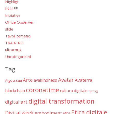
Highligt
IN LIFE
Iniziative
Office Observer
slide
Tavoli tematici
TRAINING
ultracorpi
Uncategorized
Tag
Avatar
Arte
Avaterra
avakindness
Algocrazia
coronatime
blockchain
cultura digitale
Cyborg
digital transformation
digital art
Etica digitale
Digital week
embodiment
etica