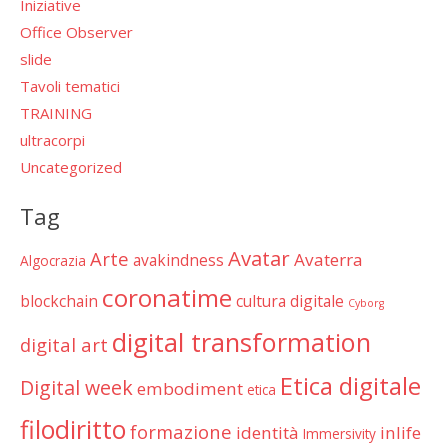
Iniziative
Office Observer
slide
Tavoli tematici
TRAINING
ultracorpi
Uncategorized
Tag
Avatar
Arte
Avaterra
avakindness
Algocrazia
coronatime
blockchain
cultura digitale
Cyborg
digital transformation
digital art
Etica digitale
Digital week
embodiment
etica
filodiritto
formazione
identità
inlife
Immersivity