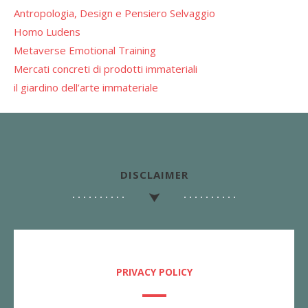
Antropologia, Design e Pensiero Selvaggio
Homo Ludens
Metaverse Emotional Training
Mercati concreti di prodotti immateriali
il giardino dell’arte immateriale
DISCLAIMER
PRIVACY POLICY