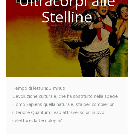
Ultracorpi alle
Stelline
Tempo di lettura:
3
minuti
L’evoluzione culturale, che ha sostituito nella specie
Homo Sapiens quella naturale, sta per compier un
ulteriore Quantum Leap attraverso un nuovo
selettore, la tecnologia?