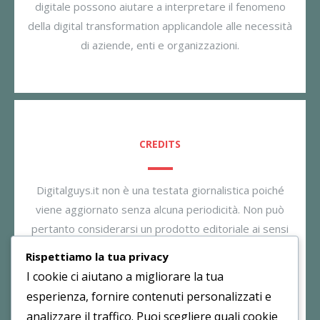
digitale possono aiutare a interpretare il fenomeno
della digital transformation applicandole alle necessità
di aziende, enti e organizzazioni.
CREDITS
Digitalguys.it non è una testata giornalistica poiché
viene aggiornato senza alcuna periodicità. Non può
pertanto considerarsi un prodotto editoriale ai sensi
della legge n. 62/2001. Il gestore dichiara di non
Rispettiamo la tua privacy
essere responsabile per i commenti inseriti nei post.
I cookie ci aiutano a migliorare la tua
Eventuali commenti dei lettori, lesivi all’immagine o
esperienza, fornire contenuti personalizzati e
all’onorabilità di persone terze non sono da attribuirsi
analizzare il traffico. Puoi scegliere quali cookie