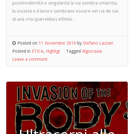
postmodernità e singolarità la via sembra smarrita,
la società e il lavoro sembrano essere nel cul de sac
di una crisi (parrebbe) infinita…
Posted on
11 Novembre 2019
by
Stefano Lazzari
Posted in
ETICA
,
Highligt
Tagged
Algocrazia
Leave a comment