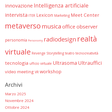
Intelligenza artificiale
innovazione
intervista
Lexicon
Meet Center
ITER
Marketing
metaverso
musica
office observer
realtà
radiodesign
personomia
Personomy
virtuale
Revenge
Storytelling
teatro
tecnocreatività
Ultrauffici
Ultrasoma
tecnologia
ufficio virtuale
workshop
video meeting
VR
Archivi
Marzo 2025
Novembre 2024
Ottobre 2024