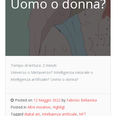
Uomo o donna?
Tempo di lettura:
2
minuti
Universo o Metaverso? Intelligenza naturale o
intelligenza artificiale? Uomo o donna?
Posted on
12 Maggio 2022
by
Fabrizio Bellavista
Posted in
Altre iniziative
,
Highligt
Tagged
digital art
,
Intelligenza artificiale
,
NFT