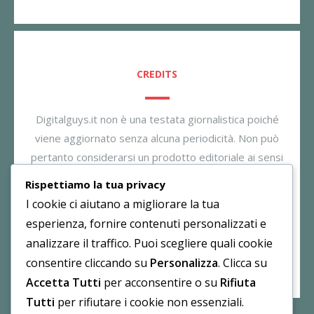
CREDITS
Digitalguys.it non è una testata giornalistica poiché
viene aggiornato senza alcuna periodicità. Non può
pertanto considerarsi un prodotto editoriale ai sensi
della legge n. 62/2001. Il gestore dichiara di non
Rispettiamo la tua privacy
essere responsabile per i commenti inseriti nei post.
I cookie ci aiutano a migliorare la tua
Eventuali commenti dei lettori, lesivi all’immagine o
esperienza, fornire contenuti personalizzati e
all’onorabilità di persone terze non sono da attribuirsi
analizzare il traffico. Puoi scegliere quali cookie
al gestore.
consentire cliccando su
Personalizza
. Clicca su
Accetta Tutti
per acconsentire o su
Rifiuta
Tutti
per rifiutare i cookie non essenziali.