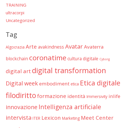
TRAINING
ultracorpi
Uncategorized
Tag
Avatar
Arte
Avaterra
avakindness
Algocrazia
coronatime
blockchain
cultura digitale
Cyborg
digital transformation
digital art
Etica digitale
Digital week
embodiment
etica
filodiritto
formazione
identità
inlife
Immersivity
Intelligenza artificiale
innovazione
intervista
Lexicon
Meet Center
ITER
Marketing