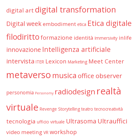
digital transformation
digital art
Etica digitale
Digital week
embodiment
etica
filodiritto
formazione
identità
inlife
Immersivity
Intelligenza artificiale
innovazione
intervista
Lexicon
Meet Center
ITER
Marketing
metaverso
musica
office observer
realtà
radiodesign
personomia
Personomy
virtuale
Revenge
Storytelling
teatro
tecnocreatività
Ultrauffici
Ultrasoma
tecnologia
ufficio virtuale
workshop
video meeting
VR