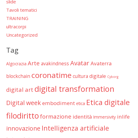
slide
Tavoli tematici
TRAINING
ultracorpi
Uncategorized
Tag
Avatar
Arte
Avaterra
avakindness
Algocrazia
coronatime
blockchain
cultura digitale
Cyborg
digital transformation
digital art
Etica digitale
Digital week
embodiment
etica
filodiritto
formazione
identità
inlife
Immersivity
Intelligenza artificiale
innovazione