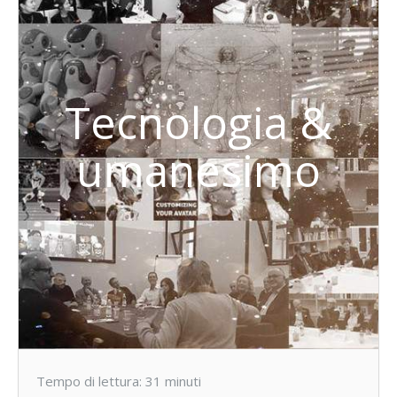
Tecnologia &
umanesimo
Tempo di lettura:
31
minuti