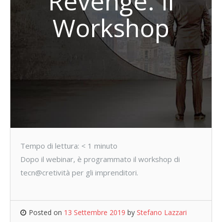
Revenge. Il
Workshop
Tempo di lettura:
< 1
minuto
Dopo il webinar, è programmato il workshop di
tecn@cretività per gli imprenditori.
Posted on
13 Settembre 2019
by
Stefano Lazzari