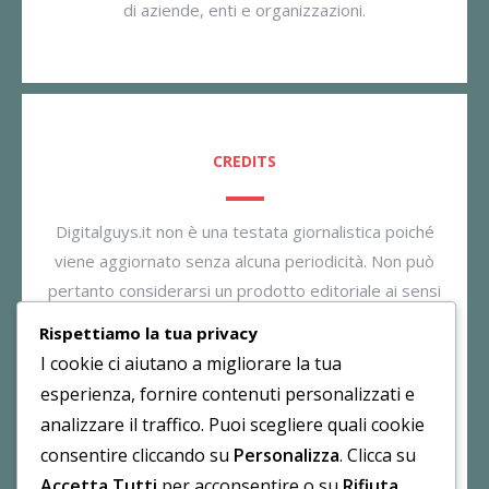
di aziende, enti e organizzazioni.
CREDITS
Digitalguys.it non è una testata giornalistica poiché
viene aggiornato senza alcuna periodicità. Non può
pertanto considerarsi un prodotto editoriale ai sensi
della legge n. 62/2001. Il gestore dichiara di non
Rispettiamo la tua privacy
essere responsabile per i commenti inseriti nei post.
I cookie ci aiutano a migliorare la tua
Eventuali commenti dei lettori, lesivi all’immagine o
esperienza, fornire contenuti personalizzati e
all’onorabilità di persone terze non sono da attribuirsi
analizzare il traffico. Puoi scegliere quali cookie
al gestore.
consentire cliccando su
Personalizza
. Clicca su
Accetta Tutti
per acconsentire o su
Rifiuta