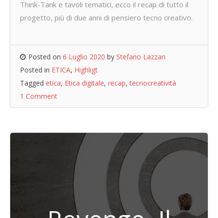
Think-Tank e tavoli tematici, ecco il recap di tutto il
progetto, più di due anni di pensiero tecno creativo.
Posted on
6 Luglio 2020
by
Stefano Lazzari
Posted in
ETICA
,
Highligt
Tagged
etica
,
Etica digitale
,
recap
,
tecnocreatività
1 Comment