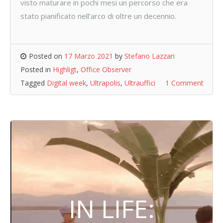
visto maturare in pochi mesi un percorso che era
stato pianificato nell’arco di oltre un decennio.
Posted on
17 Marzo 2021
by
Stefano Lazzari
Posted in
Highligt
,
Office Observer
Tagged
Digital week
,
Ultrapolis
,
Ultrauffici
1 Comment
IN LIFE: