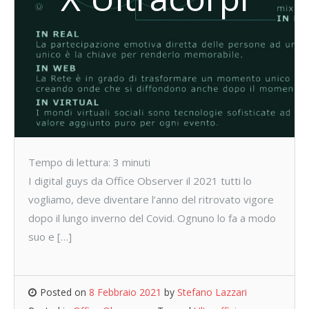
Tempo di lettura:
3
minuti
I digital guys da Office Observer il 2021 tutti lo
vogliamo, deve diventare l’anno del ritrovato vigore
dopo il lungo inverno del Covid. Ognuno lo fa a modo
suo e […]
Posted on
8 Febbraio 2021
by
Stefano Lazzari