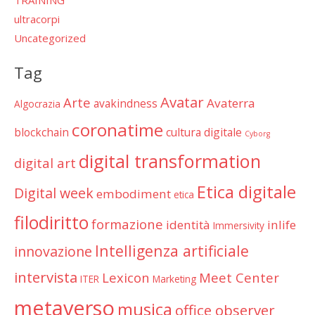
ultracorpi
Uncategorized
Tag
Avatar
Arte
Avaterra
avakindness
Algocrazia
coronatime
blockchain
cultura digitale
Cyborg
digital transformation
digital art
Etica digitale
Digital week
embodiment
etica
filodiritto
formazione
identità
inlife
Immersivity
Intelligenza artificiale
innovazione
intervista
Lexicon
Meet Center
ITER
Marketing
metaverso
musica
office observer