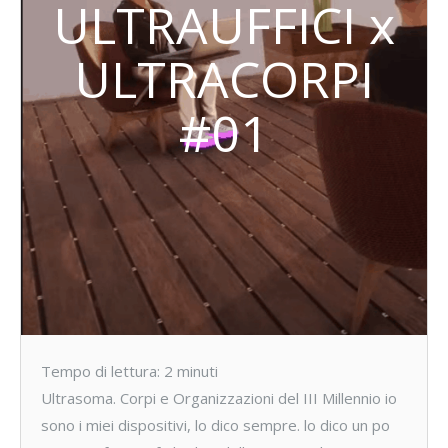
ULTRAUFFICI x
ULTRACORPI
#01
Tempo di lettura:
2
minuti
Ultrasoma. Corpi e Organizzazioni del III Millennio io
sono i miei dispositivi, lo dico sempre. lo dico un po