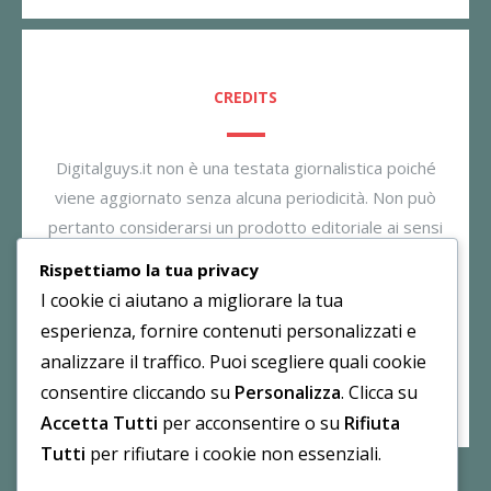
CREDITS
Digitalguys.it non è una testata giornalistica poiché
viene aggiornato senza alcuna periodicità. Non può
pertanto considerarsi un prodotto editoriale ai sensi
della legge n. 62/2001. Il gestore dichiara di non
Rispettiamo la tua privacy
essere responsabile per i commenti inseriti nei post.
I cookie ci aiutano a migliorare la tua
Eventuali commenti dei lettori, lesivi all’immagine o
esperienza, fornire contenuti personalizzati e
all’onorabilità di persone terze non sono da attribuirsi
analizzare il traffico. Puoi scegliere quali cookie
al gestore.
consentire cliccando su
Personalizza
. Clicca su
Accetta Tutti
per acconsentire o su
Rifiuta
Tutti
per rifiutare i cookie non essenziali.