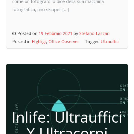
come un fotografo lo dice della sua macchina
fotografica, uno skipper […]
Posted on
19 Febbraio 2021
by
Stefano Lazzari
Posted in
Highligt
,
Office Observer
Tagged
Ultrauffici
Inlife: Ultrauffici
X Ultracorpi