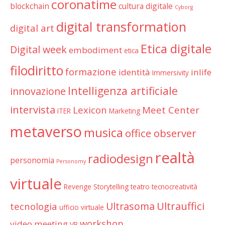
coronatime
blockchain
cultura digitale
Cyborg
digital transformation
digital art
Etica digitale
Digital week
embodiment
etica
filodiritto
formazione
identità
inlife
Immersivity
Intelligenza artificiale
innovazione
intervista
Lexicon
Meet Center
ITER
Marketing
metaverso
musica
office observer
realtà
radiodesign
personomia
Personomy
virtuale
Revenge
Storytelling
teatro
tecnocreatività
Ultrauffici
Ultrasoma
tecnologia
ufficio virtuale
workshop
video meeting
VR