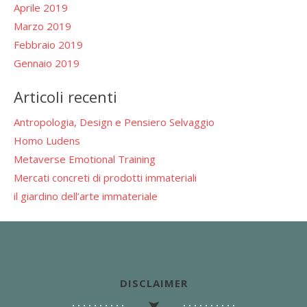
Aprile 2019
Marzo 2019
Febbraio 2019
Gennaio 2019
Articoli recenti
Antropologia, Design e Pensiero Selvaggio
Homo Ludens
Metaverse Emotional Training
Mercati concreti di prodotti immateriali
il giardino dell’arte immateriale
DISCLAIMER