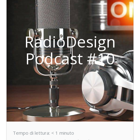
RadioDesign
Podcast #10
Tempo di lettura:
< 1
minuto