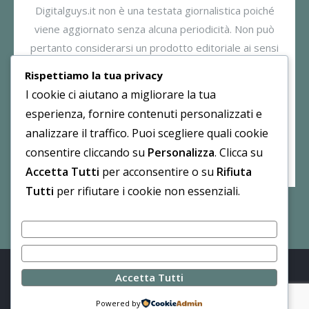
Digitalguys.it non è una testata giornalistica poiché
viene aggiornato senza alcuna periodicità. Non può
pertanto considerarsi un prodotto editoriale ai sensi
della legge n. 62/2001. Il gestore dichiara di non
Rispettiamo la tua privacy
essere responsabile per i commenti inseriti nei post.
I cookie ci aiutano a migliorare la tua
Eventuali commenti dei lettori, lesivi all’immagine o
esperienza, fornire contenuti personalizzati e
all’onorabilità di persone terze non sono da attribuirsi
analizzare il traffico. Puoi scegliere quali cookie
al gestore.
consentire cliccando su
Personalizza
. Clicca su
Accetta Tutti
per acconsentire o su
Rifiuta
Tutti
per rifiutare i cookie non essenziali.
Personalizza
Rifiuta Tutti
Accetta Tutti
© Digital Guys · Contenuti distribuiti con licenza
CC BY-NC
4.0
·
Privacy Policy
Powered by