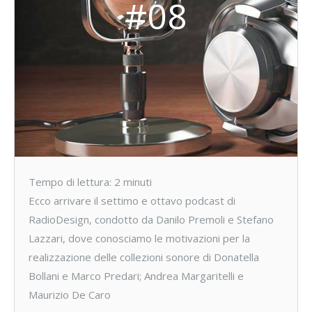
#08
Tempo di lettura:
2
minuti
Ecco arrivare il settimo e ottavo podcast di
RadioDesign, condotto da Danilo Premoli e Stefano
Lazzari, dove conosciamo le motivazioni per la
realizzazione delle collezioni sonore di Donatella
Bollani e Marco Predari; Andrea Margaritelli e
Maurizio De Caro