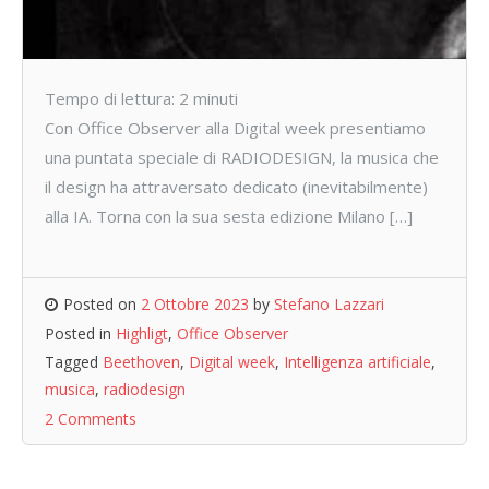
Tempo di lettura:
2
minuti
Con Office Observer alla Digital week presentiamo
una puntata speciale di RADIODESIGN, la musica che
il design ha attraversato dedicato (inevitabilmente)
alla IA. Torna con la sua sesta edizione Milano […]
Posted on
2 Ottobre 2023
by
Stefano Lazzari
Posted in
Highligt
,
Office Observer
Tagged
Beethoven
,
Digital week
,
Intelligenza artificiale
,
musica
,
radiodesign
2 Comments