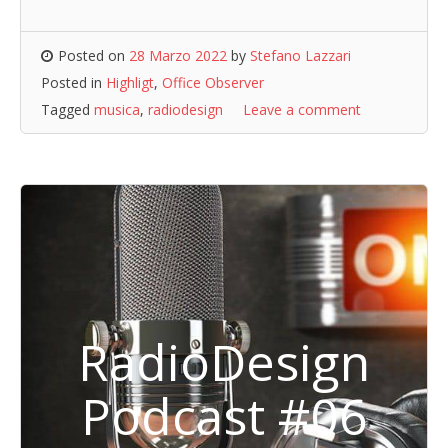
Posted on
28 Marzo 2022
by
Stefano Lazzari
Posted in
Highligt
,
Office Observer
Tagged
musica
,
radiodesign
Leave a comment
RadioDesign
Podcast #06