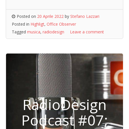
Posted on
20 Aprile 2022
by
Stefano Lazzari
Posted in
Highligt
,
Office Observer
Tagged
musica
,
radiodesign
Leave a comment
RadioDesign
Podcast #07;