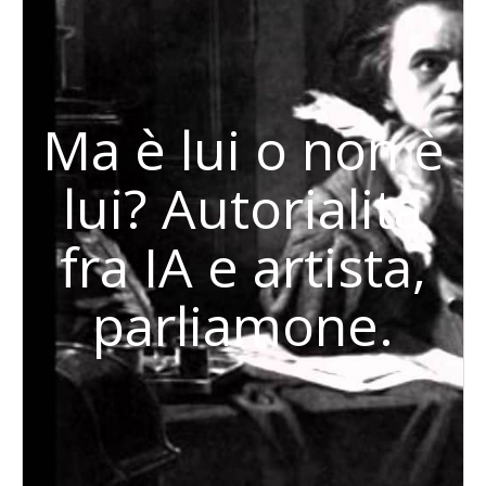
Ma è lui o non è
lui? Autorialità
fra IA e artista,
parliamone.