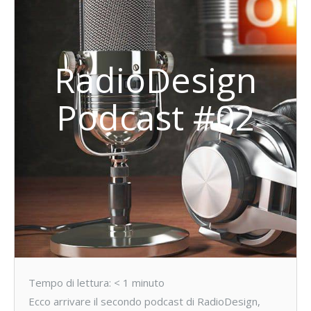
RadioDesign
Podcast #02
Tempo di lettura:
< 1
minuto
Ecco arrivare il secondo podcast di RadioDesign,