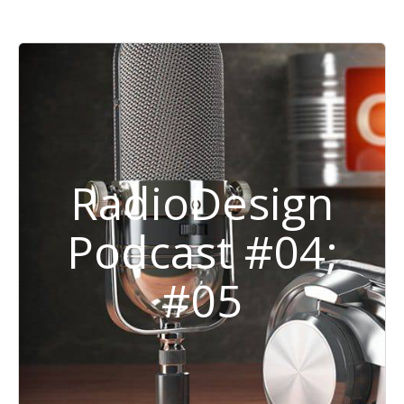
RadioDesign
Podcast #04;
#05