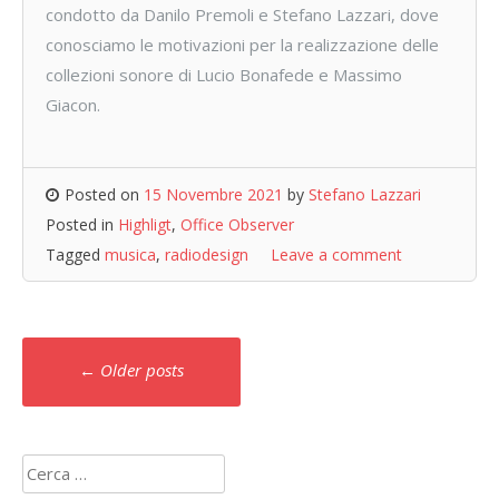
condotto da Danilo Premoli e Stefano Lazzari, dove
conosciamo le motivazioni per la realizzazione delle
collezioni sonore di Lucio Bonafede e Massimo
Giacon.
Posted on
15 Novembre 2021
by
Stefano Lazzari
Posted in
Highligt
,
Office Observer
Tagged
musica
,
radiodesign
Leave a comment
Posts
←
Older posts
navigation
Ricerca
per: