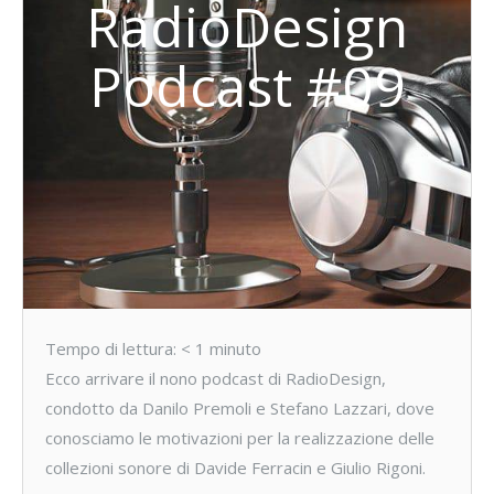
RadioDesign
Podcast #09
Tempo di lettura:
< 1
minuto
Ecco arrivare il nono podcast di RadioDesign,
condotto da Danilo Premoli e Stefano Lazzari, dove
conosciamo le motivazioni per la realizzazione delle
collezioni sonore di Davide Ferracin e Giulio Rigoni.