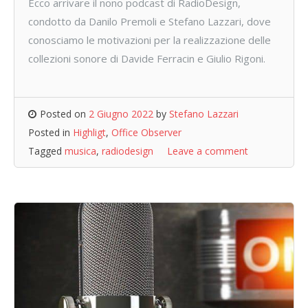
Ecco arrivare il nono podcast di RadioDesign,
condotto da Danilo Premoli e Stefano Lazzari, dove
conosciamo le motivazioni per la realizzazione delle
collezioni sonore di Davide Ferracin e Giulio Rigoni.
Posted on
2 Giugno 2022
by
Stefano Lazzari
Posted in
Highligt
,
Office Observer
Tagged
musica
,
radiodesign
Leave a comment