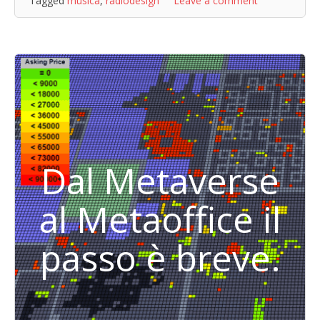
Tagged
musica
,
radiodesign
Leave a comment
Dal Metaverse
al Metaoffice il
passo è breve.