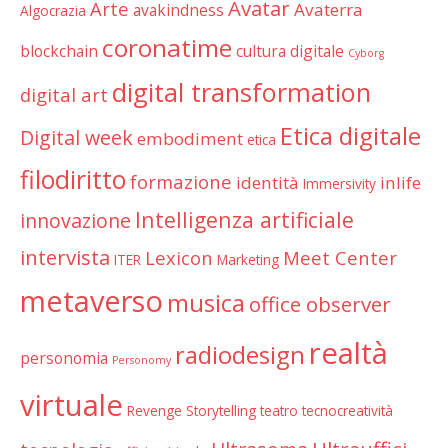
Avatar
Arte
Avaterra
avakindness
Algocrazia
coronatime
blockchain
cultura digitale
Cyborg
digital transformation
digital art
Etica digitale
Digital week
embodiment
etica
filodiritto
formazione
identità
inlife
Immersivity
Intelligenza artificiale
innovazione
intervista
Lexicon
Meet Center
ITER
Marketing
metaverso
musica
office observer
realtà
radiodesign
personomia
Personomy
virtuale
Revenge
Storytelling
teatro
tecnocreatività