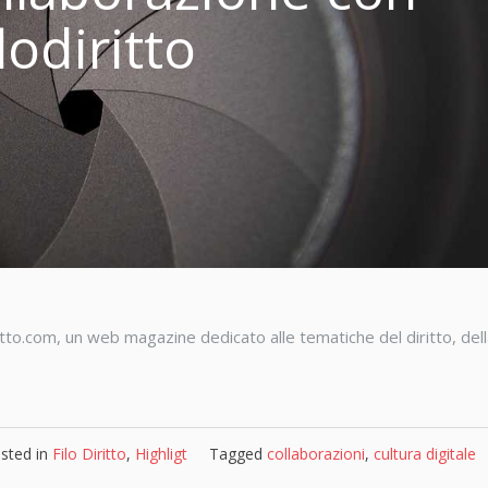
ilodiritto
iritto.com, un web magazine dedicato alle tematiche del diritto, del
sted in
Filo Diritto
,
Highligt
Tagged
collaborazioni
,
cultura digitale