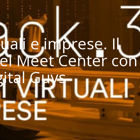
uali e imprese. Il
l Meet Center con 
gital Guys