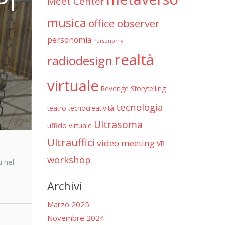
PI
Meet Center
musica
office observer
personomia
Personomy
realtà
radiodesign
virtuale
Revenge
Storytelling
tecnologia
teatro
tecnocreatività
Ultrasoma
ufficio virtuale
Ultrauffici
video meeting
VR
workshop
ù nel
Archivi
Marzo 2025
Novembre 2024