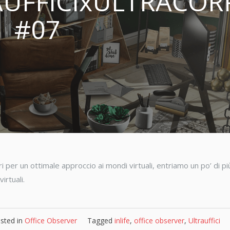
RAUFFICIxULTRACOR
#07
 per un ottimale approccio ai mondi virtuali, entriamo un po’ di pi
irtuali.
sted in
Office Observer
Tagged
inlife
,
office observer
,
Ultrauffici