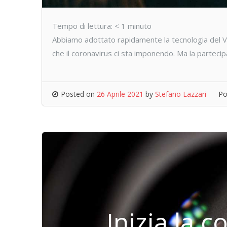
Tempo di lettura:
< 1
minuto
Abbiamo adottato rapidamente la tecnologia del V
che il coronavirus ci sta imponendo. Ma la parteci
Posted on
26 Aprile 2021
by
Stefano Lazzari
Po
Inizia la 