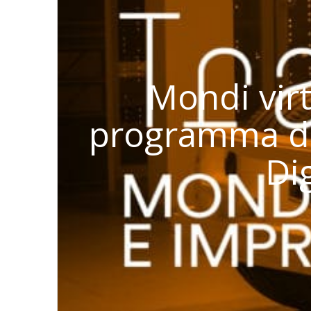
Mondi virt
programma de
Di