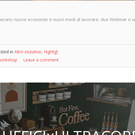
 generano nuove economie e nuovi modi di lavorare. due Webinar e u
sted in
Altre iniziative
,
Highligt
workshop
Leave a comment