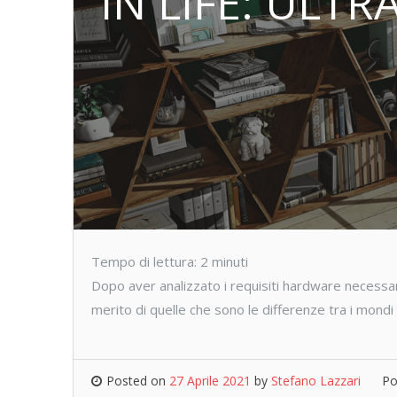
IN LIFE: ULT
Tempo di lettura:
2
minuti
Dopo aver analizzato i requisiti hardware necessari
merito di quelle che sono le differenze tra i mondi v
Posted on
27 Aprile 2021
by
Stefano Lazzari
Po