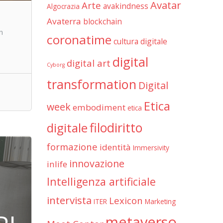
Avatar
Arte
avakindness
Algocrazia
Avaterra
blockchain
n
coronatime
cultura digitale
digital
digital art
Cyborg
transformation
Digital
Etica
week
embodiment
etica
filodiritto
digitale
formazione
identità
Immersivity
innovazione
inlife
Intelligenza artificiale
intervista
Lexicon
ITER
Marketing
metaverso