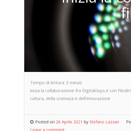
f
Tempo di lettura:
3
minuti
inizia la collaborazione fra DigitalGuys.it con Filod
cultura, della scienaza e dell’innovazione
Posted on
26 Aprile 2021
by
Stefano Lazzari
Po
Leave a comment