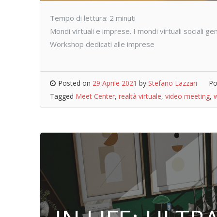
Tempo di lettura:
2
minuti
Mondi virtuali e imprese. I mondi virtuali sociali
Workshop dedicati alle imprese
Posted on
29 Aprile 2021
by
Stefano Lazzari
Po
Tagged
Meet Center
,
realtà virtuale
,
video meeting
,