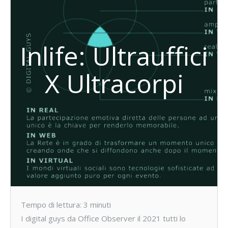
Inlife: Ultrauffici
X Ultracorpi
Tempo di lettura:
3
minuti
I digital guys da Office Observer il 2021 tutti lo