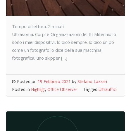
Tempo di lettura:
2
minuti
Ultrasoma. Corpi e Organizzazioni del III Millennio io
sono i miei dispositivi, lo dico sempre. lo dico un po
come un fotografo lo dice della sua macchina
fotografica, uno skipper […]
Posted on
19 Febbraio 2021
by
Stefano Lazzari
Posted in
Highligt
,
Office Observer
Tagged
Ultrauffici