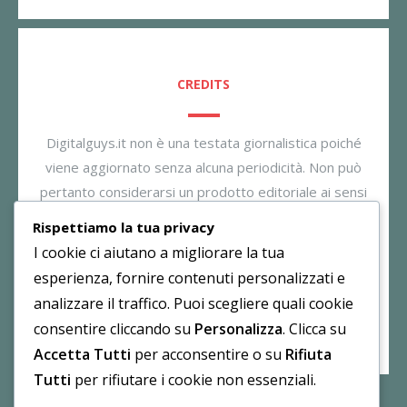
CREDITS
Digitalguys.it non è una testata giornalistica poiché
viene aggiornato senza alcuna periodicità. Non può
pertanto considerarsi un prodotto editoriale ai sensi
della legge n. 62/2001. Il gestore dichiara di non
Rispettiamo la tua privacy
essere responsabile per i commenti inseriti nei post.
I cookie ci aiutano a migliorare la tua
Eventuali commenti dei lettori, lesivi all’immagine o
esperienza, fornire contenuti personalizzati e
all’onorabilità di persone terze non sono da attribuirsi
analizzare il traffico. Puoi scegliere quali cookie
al gestore.
consentire cliccando su
Personalizza
. Clicca su
Accetta Tutti
per acconsentire o su
Rifiuta
Tutti
per rifiutare i cookie non essenziali.