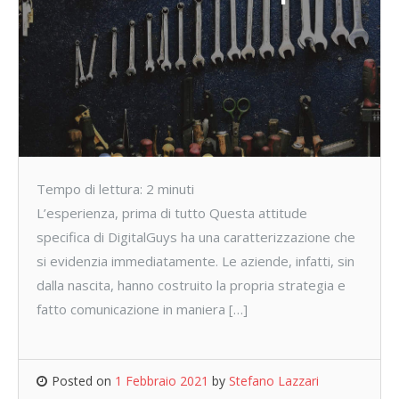
Tempo di lettura:
2
minuti
L’esperienza, prima di tutto Questa attitude
specifica di DigitalGuys ha una caratterizzazione che
si evidenzia immediatamente. Le aziende, infatti, sin
dalla nascita, hanno costruito la propria strategia e
fatto comunicazione in maniera […]
Posted on
1 Febbraio 2021
by
Stefano Lazzari