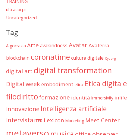
TRAINING
ultracorpi
Uncategorized
Tag
Avatar
Arte
Avaterra
avakindness
Algocrazia
coronatime
blockchain
cultura digitale
Cyborg
digital transformation
digital art
Etica digitale
Digital week
embodiment
etica
filodiritto
formazione
identità
inlife
Immersivity
Intelligenza artificiale
innovazione
intervista
Lexicon
Meet Center
ITER
Marketing
metaverso
musica
office observer