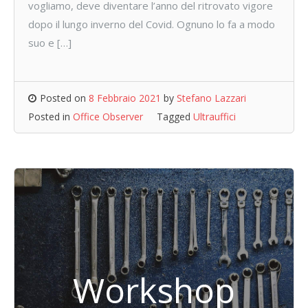
vogliamo, deve diventare l’anno del ritrovato vigore
dopo il lungo inverno del Covid. Ognuno lo fa a modo
suo e […]
Posted on
8 Febbraio 2021
by
Stefano Lazzari
Posted in
Office Observer
Tagged
Ultrauffici
Workshop