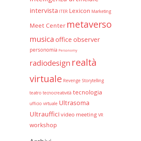
intervista
Lexicon
ITER
Marketing
metaverso
Meet Center
musica
office observer
personomia
Personomy
realtà
radiodesign
virtuale
Revenge
Storytelling
tecnologia
teatro
tecnocreatività
Ultrasoma
ufficio virtuale
Ultrauffici
video meeting
VR
workshop