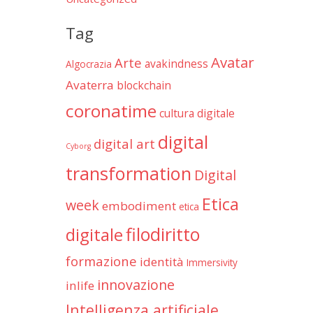
Tag
Avatar
Arte
avakindness
Algocrazia
Avaterra
blockchain
coronatime
cultura digitale
digital
digital art
Cyborg
transformation
Digital
Etica
week
embodiment
etica
filodiritto
digitale
formazione
identità
Immersivity
innovazione
inlife
Intelligenza artificiale