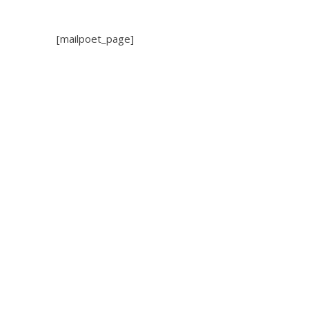
[mailpoet_page]
Post
navigation