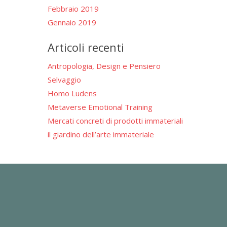
Febbraio 2019
Gennaio 2019
Articoli recenti
Antropologia, Design e Pensiero
Selvaggio
Homo Ludens
Metaverse Emotional Training
Mercati concreti di prodotti immateriali
il giardino dell’arte immateriale