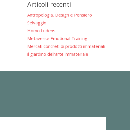
Articoli recenti
Antropologia, Design e Pensiero
Selvaggio
Homo Ludens
Metaverse Emotional Training
Mercati concreti di prodotti immateriali
il giardino dell’arte immateriale