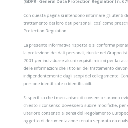
(GDPR- General Data Protection Regulation) n. 6
Con questa pagina si intendono informare gli utenti de
trattamento dei loro dati personali, così come presc
Protection Regulation.
La presente informativa rispetta e si conforma pien
la protezione dei dati personali, riunite nel Gruppo ist
2001 per individuare alcuni requisiti minimi per la racco
delle informazioni che i titolari del trattamento devo
indipendentemente dagli scopi del collegamento. Con l
persone identificate o identificabili.
Si specifica che i meccanismi di consenso saranno eviden
chiesto il consenso dovessero subire modifiche, per 
ulteriore consenso ai sensi del Regolamento Europeo n.
oggetto di documentazione tenuta separata da qualsi