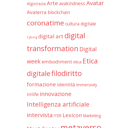
Avatar
Arte
avakindness
Algocrazia
Avaterra
blockchain
coronatime
cultura digitale
digital
digital art
Cyborg
transformation
Digital
Etica
week
embodiment
etica
filodiritto
digitale
formazione
identità
Immersivity
innovazione
inlife
Intelligenza artificiale
intervista
Lexicon
ITER
Marketing
metaverso