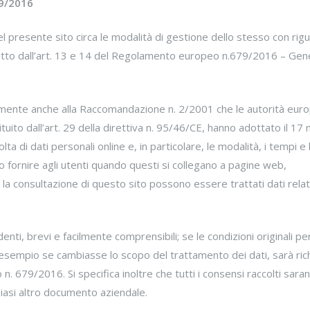
79/2016
l presente sito circa le modalità di gestione dello stesso con rigu
ritto dall’art. 13 e 14 del Regolamento europeo n.679/2016 – Gen
amente anche alla Raccomandazione n. 2/2001 che le autorità eur
ituito dall’art. 29 della direttiva n. 95/46/CE, hanno adottato il 17
lta di dati personali online e, in particolare, le modalità, i tempi e 
no fornire agli utenti quando questi si collegano a pagine web,
a consultazione di questo sito possono essere trattati dati relati
ti, brevi e facilmente comprensibili; se le condizioni originali per
esempio se cambiasse lo scopo del trattamento dei dati, sarà ric
 679/2016. Si specifica inoltre che tutti i consensi raccolti sara
asi altro documento aziendale.