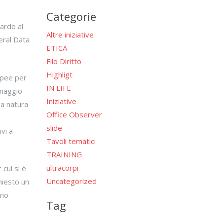
per:
Categorie
ardo al
Altre iniziative
eral Data
ETICA
Filo Diritto
Highligt
opee per
IN LIFE
 maggio
Iniziative
la natura
Office Observer
slide
vi a
Tavoli tematici
TRAINING
ultracorpi
 cui si è
Uncategorized
hiesto un
nno
Tag