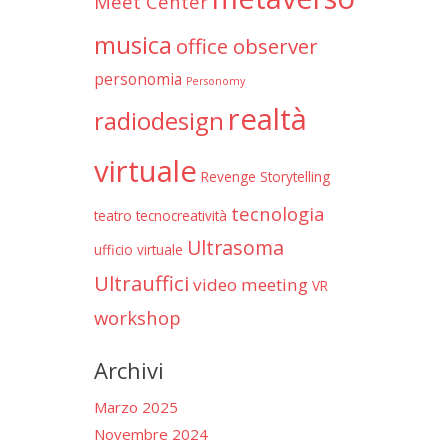
Meet Center
musica
office observer
personomia
Personomy
realtà
radiodesign
virtuale
Revenge
Storytelling
tecnologia
teatro
tecnocreatività
Ultrasoma
ufficio virtuale
Ultrauffici
video meeting
VR
workshop
Archivi
Marzo 2025
Novembre 2024