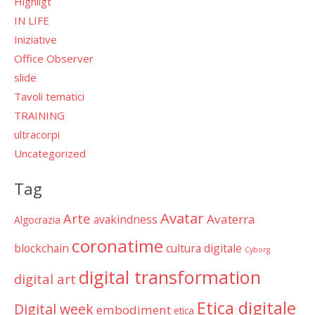
Highligt
IN LIFE
Iniziative
Office Observer
slide
Tavoli tematici
TRAINING
ultracorpi
Uncategorized
Tag
Avatar
Arte
Avaterra
avakindness
Algocrazia
coronatime
blockchain
cultura digitale
Cyborg
digital transformation
digital art
Etica digitale
Digital week
embodiment
etica