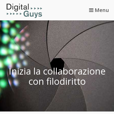
Skip
Menu
to
content
Inizia la collaborazione
con filodiritto