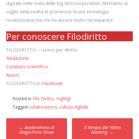
digitale nelle mani delle big tech corporation. Mettiamo al
vaglio della realtà le promesse di una tecnologia
rivoluzionaria ma che ha ancora molto da imparare.
Per conoscere Filodiritto
FILODIRITTO – curiosi per diritto
Redazione
Comitato scientifico
Autori
FILODIRITTO in
Facebook
Posted in
Filo Diritto
,
Highligt
Tagged
collaborazioni
,
cultura digitale
Post
←
Avakindness al
Il tempo del Video
navigation
MagicFlute Show
Meeting
→