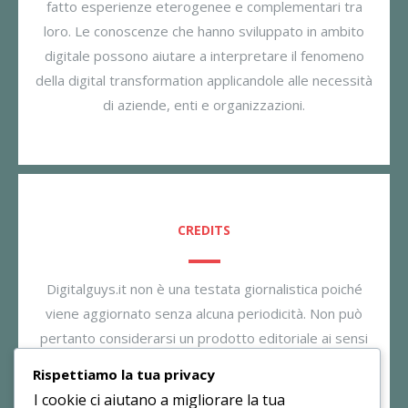
fatto esperienze eterogenee e complementari tra
loro. Le conoscenze che hanno sviluppato in ambito
digitale possono aiutare a interpretare il fenomeno
della digital transformation applicandole alle necessità
di aziende, enti e organizzazioni.
CREDITS
Digitalguys.it non è una testata giornalistica poiché
viene aggiornato senza alcuna periodicità. Non può
pertanto considerarsi un prodotto editoriale ai sensi
della legge n. 62/2001. Il gestore dichiara di non
Rispettiamo la tua privacy
essere responsabile per i commenti inseriti nei post.
I cookie ci aiutano a migliorare la tua