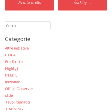
navigation
diventa stretta
working
→
Ricerca
per:
Categorie
Altre iniziative
ETICA
Filo Diritto
Highligt
IN LIFE
Iniziative
Office Observer
slide
Tavoli tematici
TRAINING