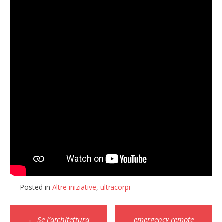
Posted in
Altre iniziative
,
ultracorpi
Post
←
Se l’architettura
emergency remote