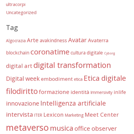
ultracorpi
Uncategorized
Tag
Avatar
Arte
Avaterra
avakindness
Algocrazia
coronatime
blockchain
cultura digitale
Cyborg
digital transformation
digital art
Etica digitale
Digital week
embodiment
etica
filodiritto
formazione
identità
inlife
Immersivity
Intelligenza artificiale
innovazione
intervista
Lexicon
Meet Center
ITER
Marketing
metaverso
musica
office observer