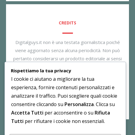
CREDITS
Digitalguys.it non è una testata giornalistica poiché
viene aggiornato senza alcuna periodicità. Non può
pertanto considerarsi un prodotto editoriale ai sensi
della legge n. 62/2001. Il gestore dichiara di non
Rispettiamo la tua privacy
essere responsabile per i commenti inseriti nei post.
I cookie ci aiutano a migliorare la tua
Eventuali commenti dei lettori, lesivi all’immagine o
esperienza, fornire contenuti personalizzati e
all’onorabilità di persone terze non sono da attribuirsi
analizzare il traffico. Puoi scegliere quali cookie
al gestore.
consentire cliccando su
Personalizza
. Clicca su
Accetta Tutti
per acconsentire o su
Rifiuta
Tutti
per rifiutare i cookie non essenziali.