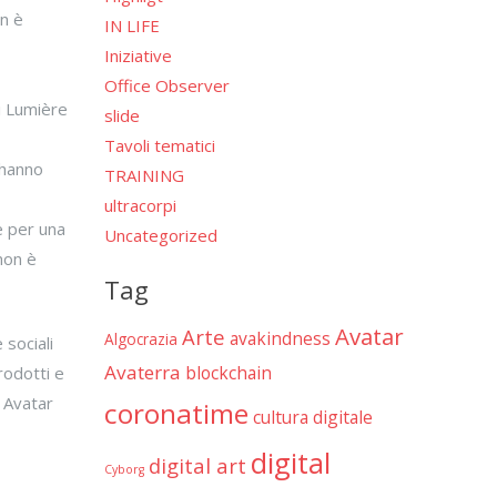
on è
IN LIFE
Iniziative
Office Observer
ai Lumière
slide
Tavoli tematici
 hanno
TRAINING
ultracorpi
e per una
Uncategorized
 non è
Tag
Avatar
Arte
avakindness
Algocrazia
 sociali
Avaterra
blockchain
rodotti e
a Avatar
coronatime
cultura digitale
digital
digital art
Cyborg