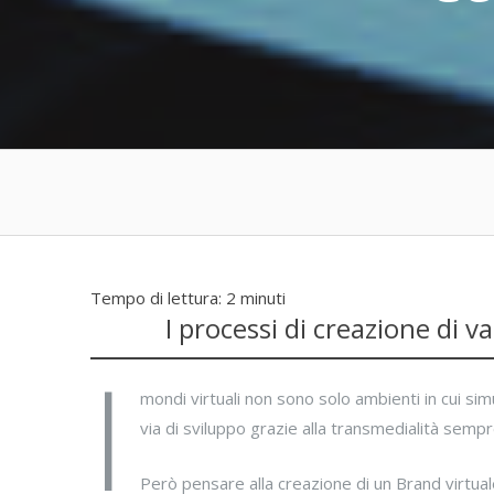
Tempo di lettura:
2
minuti
I processi di creazione di v
I
mondi virtuali non sono solo ambienti in cui si
via di sviluppo grazie alla transmedialità sempre 
Però pensare alla creazione di un Brand virtuale