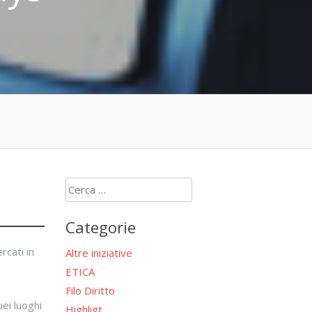
Ricerca
per:
Categorie
rcati in
Altre iniziative
ETICA
Filo Diritto
ei luoghi
Highligt