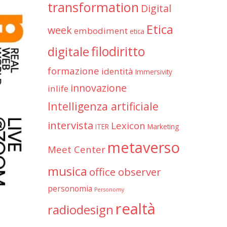
transformation
Digital
Etica
week
embodiment
etica
filodiritto
digitale
formazione
identità
Immersivity
innovazione
inlife
Intelligenza artificiale
intervista
Lexicon
ITER
Marketing
metaverso
Meet Center
musica
office observer
personomia
Personomy
realtà
radiodesign