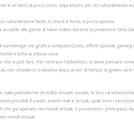
 non è un fatto di poco conto, soprattutto per chi culturalmente n
za culturalmente facile, lo shock è forte, e porta spesso
sa accadde alla gente al Salon Indien durante la proiezione fatta d
 dal surmenage che grafica computerizzata, effetti speciali, gaming
 Sembra tutta la stessa cosa.
llo che si può fare. Per centrare l’obbiettivo, si deve pensare com
ali, che cittadini lo si diventa dopo un po’ di tempo: la green card
ulle piattaforme di realtà virtuale sociale, le loro caratteristiche
i possibili fra web, eventi reali e virtuali, quali sono i servizi/p
sti che già operano nei mondi virtuali, e proveremo i primi passi d
dei mondi virtuali.