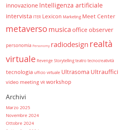
Intelligenza artificiale
innovazione
intervista
Lexicon
Meet Center
ITER
Marketing
metaverso
musica
office observer
realtà
radiodesign
personomia
Personomy
virtuale
Revenge
Storytelling
teatro
tecnocreatività
Ultrauffici
Ultrasoma
tecnologia
ufficio virtuale
workshop
video meeting
VR
Archivi
Marzo 2025
Novembre 2024
Ottobre 2024