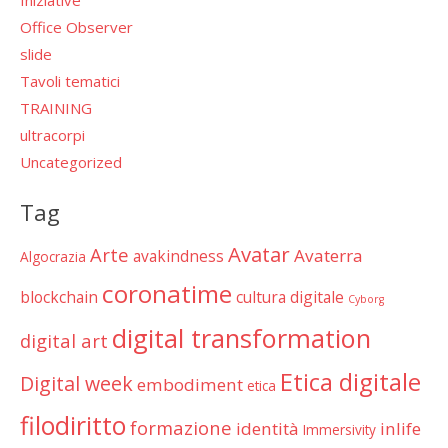
Iniziative
Office Observer
slide
Tavoli tematici
TRAINING
ultracorpi
Uncategorized
Tag
Avatar
Arte
Avaterra
avakindness
Algocrazia
coronatime
blockchain
cultura digitale
Cyborg
digital transformation
digital art
Etica digitale
Digital week
embodiment
etica
filodiritto
formazione
identità
inlife
Immersivity