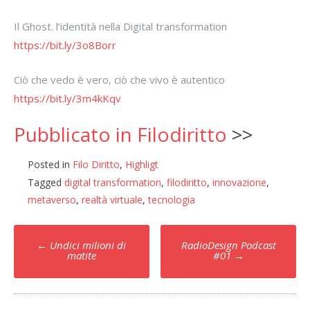
Il Ghost. l’identità nella Digital transformation
https://bit.ly/3o8Borr
Ciò che vedo è vero, ciò che vivo è autentico
https://bit.ly/3m4kKqv
Pubblicato in Filodiritto
>>
Posted in
Filo Diritto
,
Highligt
Tagged
digital transformation
,
filodiritto
,
innovazione
,
metaverso
,
realtà virtuale
,
tecnologia
Post
←
Undici milioni di
RadioDesign Podcast
navigation
matite
#01
→