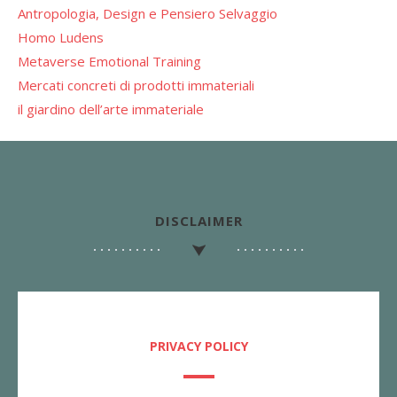
Antropologia, Design e Pensiero Selvaggio
Homo Ludens
Metaverse Emotional Training
Mercati concreti di prodotti immateriali
il giardino dell’arte immateriale
DISCLAIMER
PRIVACY POLICY