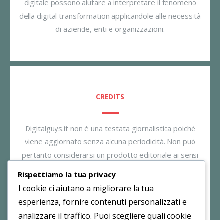
digitale possono aiutare a interpretare il fenomeno
della digital transformation applicandole alle necessità
di aziende, enti e organizzazioni.
CREDITS
Digitalguys.it non è una testata giornalistica poiché
viene aggiornato senza alcuna periodicità. Non può
pertanto considerarsi un prodotto editoriale ai sensi
della legge n. 62/2001. Il gestore dichiara di non
Rispettiamo la tua privacy
essere responsabile per i commenti inseriti nei post.
I cookie ci aiutano a migliorare la tua
Eventuali commenti dei lettori, lesivi all’immagine o
esperienza, fornire contenuti personalizzati e
all’onorabilità di persone terze non sono da attribuirsi
analizzare il traffico. Puoi scegliere quali cookie