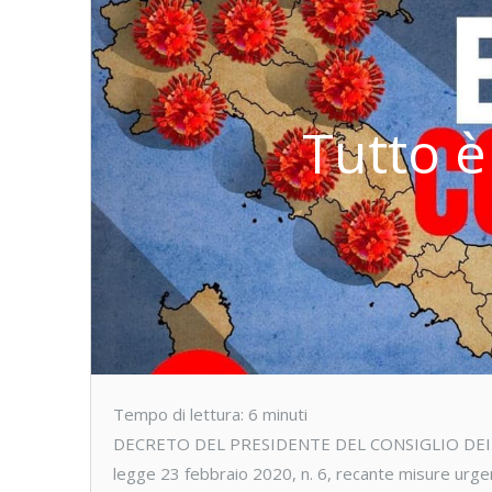
Tutto è
Tempo di lettura:
6
minuti
DECRETO DEL PRESIDENTE DEL CONSIGLIO DEI MINI
legge 23 febbraio 2020, n. 6, recante misure urge