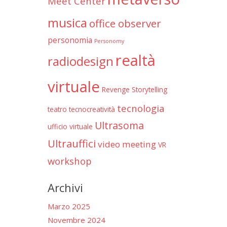
Meet Center
musica
office observer
personomia
Personomy
realtà
radiodesign
virtuale
Revenge
Storytelling
tecnologia
teatro
tecnocreatività
Ultrasoma
ufficio virtuale
Ultrauffici
video meeting
VR
workshop
Archivi
Marzo 2025
Novembre 2024