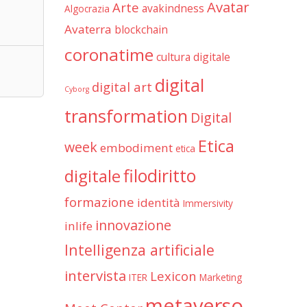
Avatar
Arte
avakindness
Algocrazia
Avaterra
blockchain
coronatime
cultura digitale
digital
digital art
Cyborg
transformation
Digital
Etica
week
embodiment
etica
filodiritto
digitale
formazione
identità
Immersivity
innovazione
inlife
Intelligenza artificiale
intervista
Lexicon
ITER
Marketing
metaverso