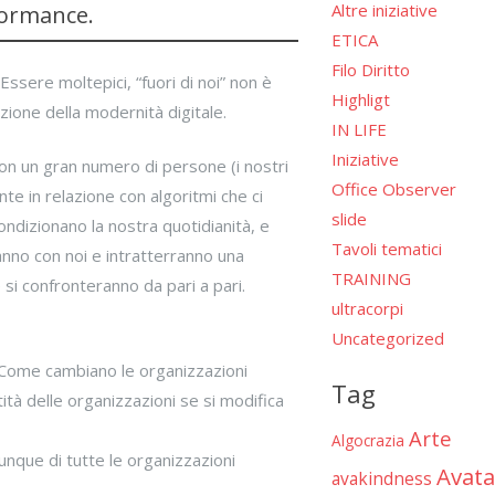
Altre iniziative
rformance.
ETICA
Filo Diritto
 Essere moltepici, “fuori di noi” non è
Highligt
izione della modernità digitale.
IN LIFE
Iniziative
con un gran numero di persone (i nostri
Office Observer
nte in relazione con algoritmi che ci
slide
ondizionano la nostra quotidianità, e
Tavoli tematici
anno con noi e intratterranno una
TRAINING
si confronteranno da pari a pari.
ultracorpi
Uncategorized
t? Come cambiano le organizzazioni
Tag
tità delle organizzazioni se si modifica
Arte
Algocrazia
unque di tutte le organizzazioni
Avata
avakindness