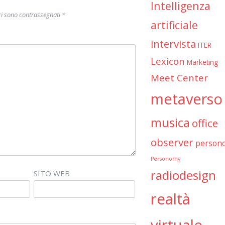
Intelligenza
ri sono contrassegnati
*
artificiale
intervista
ITER
Lexicon
Marketing
Meet Center
metaverso
musica
office
observer
person
Personomy
radiodesign
SITO WEB
realtà
virtuale