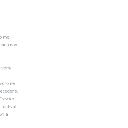
ono me?
omanda non
iversi
lavoro ne
ecedenti.
Crescita
 festival
 61 a