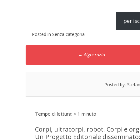
per isc
Posted in Senza categoria
Post
←
Algocrazia
navigation
Posted by, Stefa
Tempo di lettura:
< 1
minuto
Corpi, ultracorpi, robot. Corpi e org
Un Progetto Editoriale disseminato: 