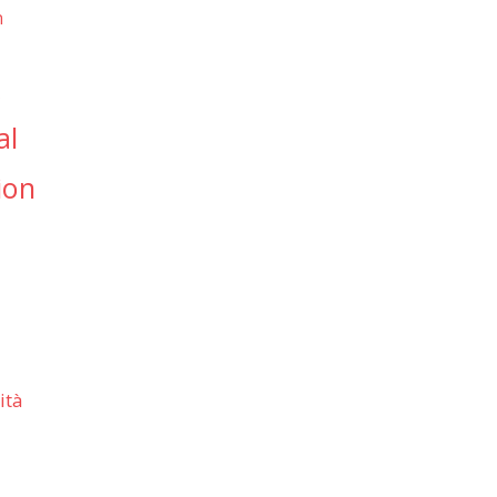
n
al
ion
ità