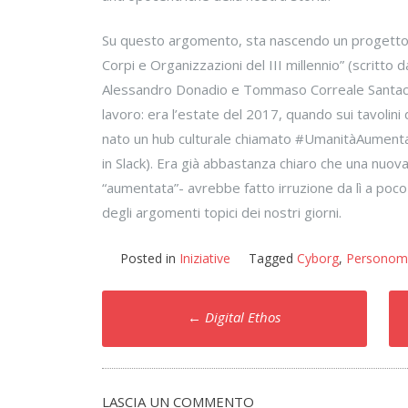
Su questo argomento, sta nascendo un progetto e
Corpi e Organizzazioni del III millennio” (scritto d
Alessandro Donadio e Tommaso Correale Santacro
lavoro: era l’estate del 2017, quando sui tavolini d
nato un hub culturale chiamato #UmanitàAumenta
in Slack). Era già abbastanza chiaro che una nuov
“aumentata”- avrebbe fatto irruzione da lì a poc
degli argomenti topici dei nostri giorni.
Posted in
Iniziative
Tagged
Cyborg
,
Personom
Post
←
Digital Ethos
navigation
LASCIA UN COMMENTO