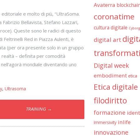
Avaterra
blockchai
ditoriale e molto di più, “UltraSoma.
coronatime
a Fabrizio Bellavista, Stefano Lazzari,
cultura digitale
Cyborg
ce). Queste sono le radici di questo
digit
digital art
i Feltrinelli Red in Piazza Aulenti, è
ta (per ora presente solo in un gruppo
transformat
a realtà – definita per comodità
Digital week
o nell’agorà mondiale diventando uno
embodiment
etica
Etica digitale
y
,
Ultrasoma
filodiritto
TRAINING
→
formazione
ident
inlife
Immersivity
innovazione