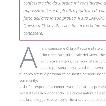
confessare che da giovane mi consideravo un
apprezzato l’arte degli altri, piuttosto di c
fatto dell’arte la sua pratica, il suo LAVORO
Questa a
C
hiara Passa
è la
seconda
intervi
conoscere.
A
farci conoscere Chiara Passa è stato un i
L’ho incontrata sulle scale del Meet, ch
Sono scale abitabili, così sono state con
nostro personale boulevard che traversa
pubblico artisti e personalità nei nostri periodici inco
community.
Still Life, l’esperienza immersiva che Chiara ha prese
virtualità ci sta proponendo, una nuova natura da esplo
quella che leggerete, e spero che a sua volta possa e