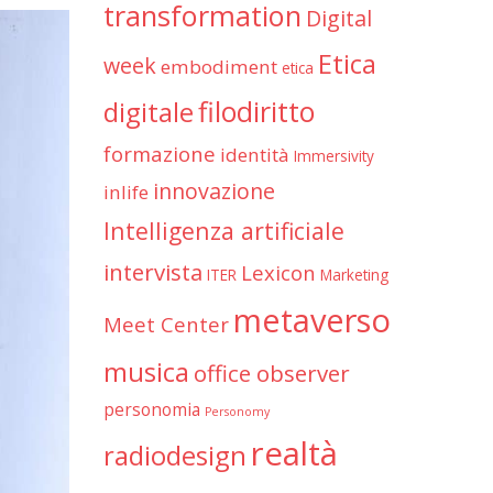
transformation
Digital
Etica
week
embodiment
etica
filodiritto
digitale
formazione
identità
Immersivity
innovazione
inlife
Intelligenza artificiale
intervista
Lexicon
ITER
Marketing
metaverso
Meet Center
musica
office observer
personomia
Personomy
realtà
radiodesign