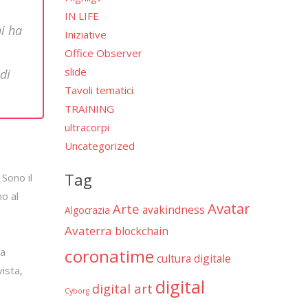
IN LIFE
hi ha
Iniziative
Office Observer
slide
di
Tavoli tematici
TRAINING
ultracorpi
Uncategorized
Tag
Sono il
o al
Avatar
Arte
avakindness
Algocrazia
Avaterra
blockchain
la
coronatime
cultura digitale
ista,
digital
digital art
Cyborg