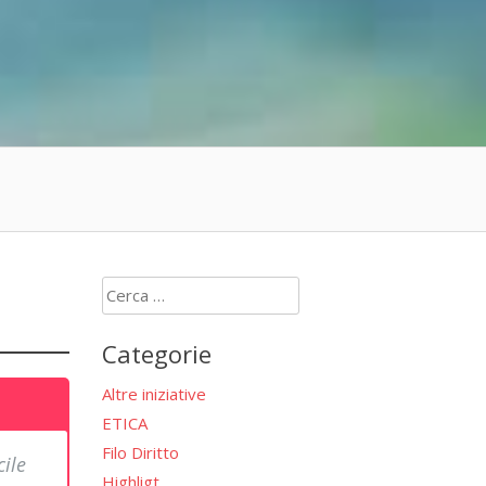
Ricerca
per:
Categorie
Altre iniziative
ETICA
Filo Diritto
cile
Highligt