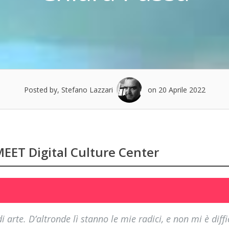
Posted by, Stefano Lazzari
on 20 Aprile 2022
 MEET Digital Culture Center
 arte. D’altronde lì stanno le mie radici, e non mi è diffi