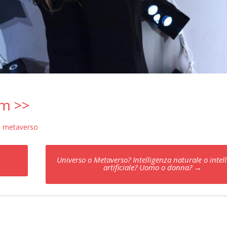
um >>
,
metaverso
Universo o Metaverso? Intelligenza naturale o intel
artificiale? Uomo o donna?
→