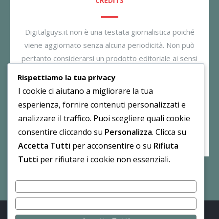
CREDITS
Digitalguys.it non è una testata giornalistica poiché
viene aggiornato senza alcuna periodicità. Non può
pertanto considerarsi un prodotto editoriale ai sensi
della legge n. 62/2001. Il gestore dichiara di non
Rispettiamo la tua privacy
essere responsabile per i commenti inseriti nei post.
I cookie ci aiutano a migliorare la tua
Eventuali commenti dei lettori, lesivi all’immagine o
esperienza, fornire contenuti personalizzati e
all’onorabilità di persone terze non sono da attribuirsi
analizzare il traffico. Puoi scegliere quali cookie
al gestore.
consentire cliccando su
Personalizza
. Clicca su
Accetta Tutti
per acconsentire o su
Rifiuta
Tutti
per rifiutare i cookie non essenziali.
Personalizza
Rifiuta Tutti