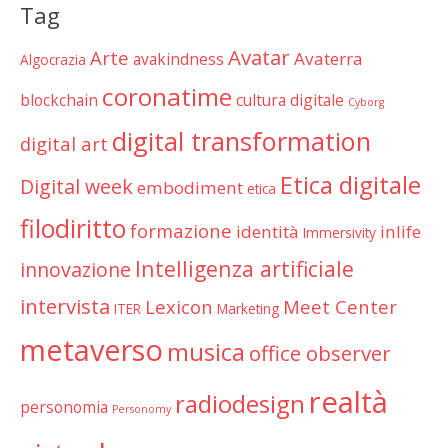
Tag
Avatar
Arte
Avaterra
avakindness
Algocrazia
coronatime
blockchain
cultura digitale
Cyborg
digital transformation
digital art
Etica digitale
Digital week
embodiment
etica
filodiritto
formazione
identità
inlife
Immersivity
Intelligenza artificiale
innovazione
intervista
Lexicon
Meet Center
ITER
Marketing
metaverso
musica
office observer
realtà
radiodesign
personomia
Personomy