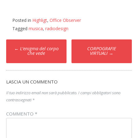
Posted in
Highligt
,
Office Observer
Tagged
musica
,
radiodesign
Post
←
L’enigma del corpo
CORPOGRAFIE
navigation
che vede
VIRTUALI
→
LASCIA UN COMMENTO
Il tuo indirizzo email non sarà pubblicato.
I campi obbligatori sono
contrassegnati
*
COMMENTO
*