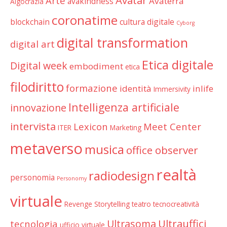
Avatar
Arte
Avaterra
avakindness
Algocrazia
coronatime
blockchain
cultura digitale
Cyborg
digital transformation
digital art
Etica digitale
Digital week
embodiment
etica
filodiritto
formazione
identità
inlife
Immersivity
Intelligenza artificiale
innovazione
intervista
Lexicon
Meet Center
ITER
Marketing
metaverso
musica
office observer
realtà
radiodesign
personomia
Personomy
virtuale
Revenge
Storytelling
teatro
tecnocreatività
Ultrauffici
Ultrasoma
tecnologia
ufficio virtuale