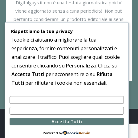
Digitalguys.it non è una testata giornalistica poiché
viene aggiornato senza alcuna periodicità. Non può
pertanto considerarsi un prodotto editoriale ai sensi
della legge n. 62/2001. Il gestore dichiara di non
Rispettiamo la tua privacy
essere responsabile per i commenti inseriti nei post.
I cookie ci aiutano a migliorare la tua
Eventuali commenti dei lettori, lesivi all’immagine o
esperienza, fornire contenuti personalizzati e
all’onorabilità di persone terze non sono da attribuirsi
analizzare il traffico. Puoi scegliere quali cookie
al gestore.
consentire cliccando su
Personalizza
. Clicca su
Accetta Tutti
per acconsentire o su
Rifiuta
Tutti
per rifiutare i cookie non essenziali.
Personalizza
Rifiuta Tutti
Accetta Tutti
© Digital Guys · Contenuti distribuiti con licenza
CC BY-NC
4.0
·
Privacy Policy
Powered by