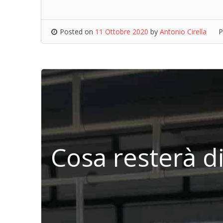
Posted on
11 Ottobre 2020
by
Antonio Cirella
P
Cosa resterà d