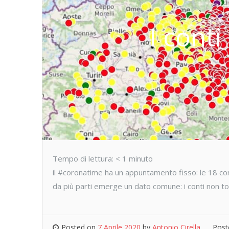
I cont
Tempo di lettura:
< 1
minuto
il #coronatime ha un appuntamento fisso: le 18 con
da più parti emerge un dato comune: i conti non to
Posted on
7 Aprile 2020
by
Antonio Cirella
Post