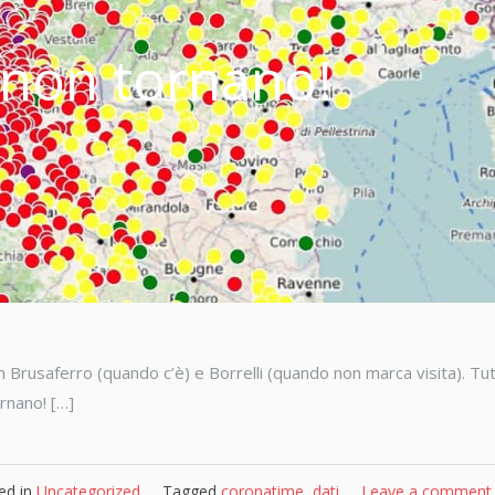
i non tornano!
 Brusaferro (quando c’è) e Borrelli (quando non marca visita). Tut
rnano! […]
ed in
Uncategorized
Tagged
coronatime
,
dati
Leave a comment