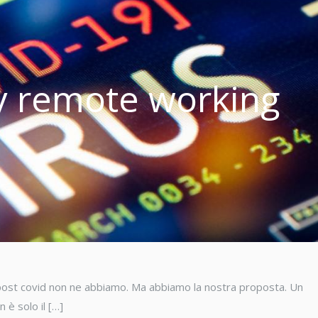
 remote working
 post covid non ne abbiamo. Ma abbiamo la nostra proposta. Un
è solo il […]