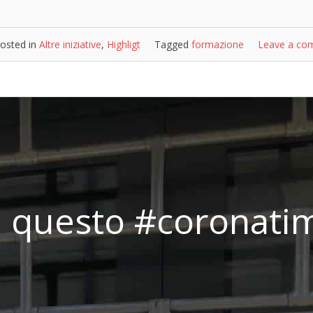
osted in
Altre iniziative
,
Highligt
Tagged
formazione
Leave a co
i questo #coronati