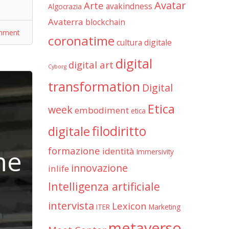
Avatar
Arte
avakindness
Algocrazia
Avaterra
blockchain
mment
coronatime
cultura digitale
digital
digital art
Cyborg
transformation
Digital
Etica
week
embodiment
etica
filodiritto
digitale
me
formazione
identità
Immersivity
innovazione
inlife
Intelligenza artificiale
intervista
Lexicon
ITER
Marketing
metaverso