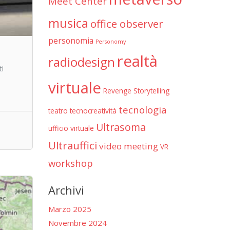
Meet Center
musica
office observer
personomia
Personomy
realtà
radiodesign
ti
virtuale
Revenge
Storytelling
tecnologia
teatro
tecnocreatività
Ultrasoma
ufficio virtuale
Ultrauffici
video meeting
VR
workshop
Archivi
Marzo 2025
Novembre 2024