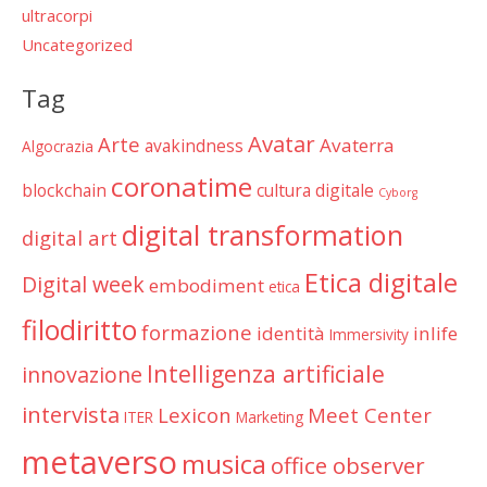
ultracorpi
Uncategorized
Tag
Avatar
Arte
Avaterra
avakindness
Algocrazia
coronatime
blockchain
cultura digitale
Cyborg
digital transformation
digital art
Etica digitale
Digital week
embodiment
etica
filodiritto
formazione
identità
inlife
Immersivity
Intelligenza artificiale
innovazione
intervista
Lexicon
Meet Center
ITER
Marketing
metaverso
musica
office observer