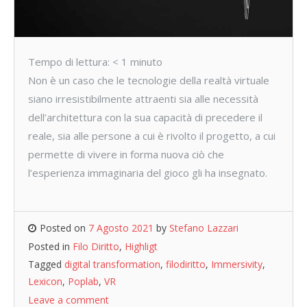
Tempo di lettura:
< 1
minuto
Non è un caso che le tecnologie della realtà virtuale
siano irresistibilmente attraenti sia alle necessità
dell’architettura con la sua capacità di precedere il
reale, sia alle persone a cui è rivolto il progetto, a cui
permette di vivere in forma nuova ciò che
l’esperienza immaginaria del gioco gli ha insegnato.
Posted on
7 Agosto 2021
by
Stefano Lazzari
Posted in
Filo Diritto
,
Highligt
Tagged
digital transformation
,
filodiritto
,
Immersivity
,
Lexicon
,
Poplab
,
VR
Leave a comment