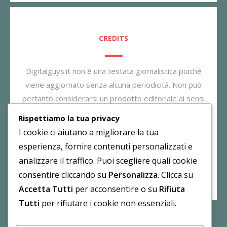
CREDITS
Digitalguys.it non è una testata giornalistica poiché
viene aggiornato senza alcuna periodicità. Non può
pertanto considerarsi un prodotto editoriale ai sensi
della legge n. 62/2001. Il gestore dichiara di non
Rispettiamo la tua privacy
essere responsabile per i commenti inseriti nei post.
I cookie ci aiutano a migliorare la tua
Eventuali commenti dei lettori, lesivi all’immagine o
esperienza, fornire contenuti personalizzati e
all’onorabilità di persone terze non sono da attribuirsi
analizzare il traffico. Puoi scegliere quali cookie
al gestore.
consentire cliccando su
Personalizza
. Clicca su
Accetta Tutti
per acconsentire o su
Rifiuta
Tutti
per rifiutare i cookie non essenziali.