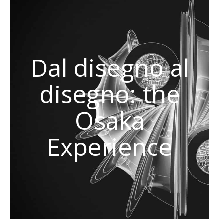
Dal disegno al
disegno: the
Osaka
Experience