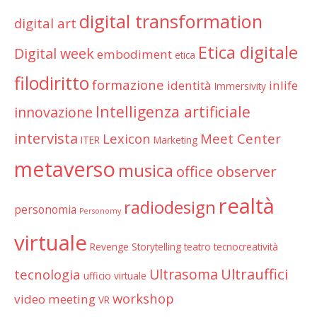
digital transformation
digital art
Etica digitale
Digital week
embodiment
etica
filodiritto
formazione
identità
inlife
Immersivity
Intelligenza artificiale
innovazione
intervista
Lexicon
Meet Center
ITER
Marketing
metaverso
musica
office observer
realtà
radiodesign
personomia
Personomy
virtuale
Revenge
Storytelling
teatro
tecnocreatività
Ultrauffici
Ultrasoma
tecnologia
ufficio virtuale
workshop
video meeting
VR