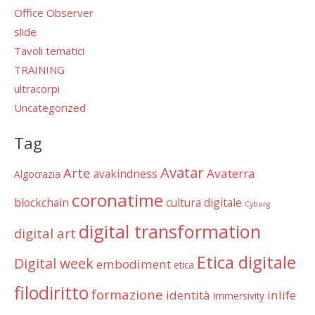
Office Observer
slide
Tavoli tematici
TRAINING
ultracorpi
Uncategorized
Tag
Avatar
Arte
Avaterra
avakindness
Algocrazia
coronatime
blockchain
cultura digitale
Cyborg
digital transformation
digital art
Etica digitale
Digital week
embodiment
etica
filodiritto
formazione
identità
inlife
Immersivity