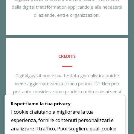
della digital transformation applicandole alle necessità
di aziende, enti e organizzazioni.
CREDITS
Digitalguys.it non è una testata giornalistica poiché
viene aggiornato senza alcuna periodicità. Non può
pertanto considerarsi un prodotto editoriale ai sensi
della legge n. 62/2001. Il gestore dichiara di non
Rispettiamo la tua privacy
essere responsabile per i commenti inseriti nei post.
I cookie ci aiutano a migliorare la tua
Eventuali commenti dei lettori, lesivi all’immagine o
esperienza, fornire contenuti personalizzati e
all’onorabilità di persone terze non sono da attribuirsi
analizzare il traffico. Puoi scegliere quali cookie
al gestore.