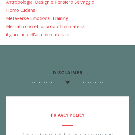
Antropologia, Design e Pensiero Selvaggio
Homo Ludens
Metaverse Emotional Training
Mercati concreti di prodotti immateriali
il giardino dell’arte immateriale
DISCLAIMER
PRIVACY POLICY
Noi trattiamo i tuoi dati con riservatezza ed