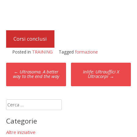
Corsi conclusi
Posted in
TRAINING
Tagged
formazione
Post
←
Ultrasoma. A better
Inlife: Ultrauffici X
navigation
way to the end the way
Ultracorpi
→
Ricerca
per:
Categorie
Altre iniziative