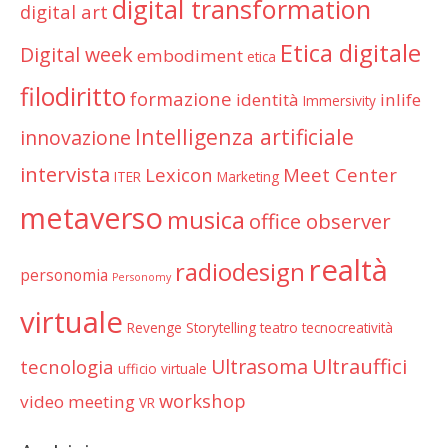
digital transformation
digital art
Etica digitale
Digital week
embodiment
etica
filodiritto
formazione
identità
inlife
Immersivity
Intelligenza artificiale
innovazione
intervista
Lexicon
Meet Center
ITER
Marketing
metaverso
musica
office observer
realtà
radiodesign
personomia
Personomy
virtuale
Revenge
Storytelling
teatro
tecnocreatività
Ultrauffici
Ultrasoma
tecnologia
ufficio virtuale
workshop
video meeting
VR