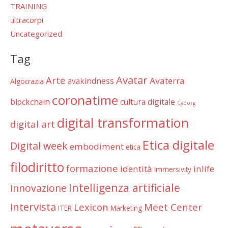
TRAINING
ultracorpi
Uncategorized
Tag
Avatar
Arte
Avaterra
avakindness
Algocrazia
coronatime
blockchain
cultura digitale
Cyborg
digital transformation
digital art
Etica digitale
Digital week
embodiment
etica
filodiritto
formazione
identità
inlife
Immersivity
Intelligenza artificiale
innovazione
intervista
Lexicon
Meet Center
ITER
Marketing