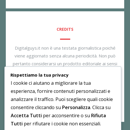
CREDITS
Digitalguys.it non è una testata giornalistica poiché
viene aggiornato senza alcuna periodicità. Non può
pertanto considerarsi un prodotto editoriale ai sensi
della legge n. 62/2001. Il gestore dichiara di non
Rispettiamo la tua privacy
essere responsabile per i commenti inseriti nei post.
I cookie ci aiutano a migliorare la tua
Eventuali commenti dei lettori, lesivi all’immagine o
esperienza, fornire contenuti personalizzati e
all’onorabilità di persone terze non sono da attribuirsi
analizzare il traffico. Puoi scegliere quali cookie
al gestore.
consentire cliccando su
Personalizza
. Clicca su
Accetta Tutti
per acconsentire o su
Rifiuta
Tutti
per rifiutare i cookie non essenziali.