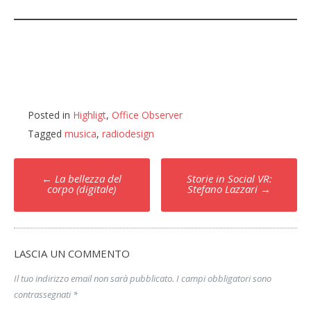
Posted in
Highligt
,
Office Observer
Tagged
musica
,
radiodesign
Post
←
La bellezza del
Storie in Social VR:
navigation
corpo (digitale)
Stefano Lazzari
→
LASCIA UN COMMENTO
Il tuo indirizzo email non sarà pubblicato.
I campi obbligatori sono
contrassegnati
*