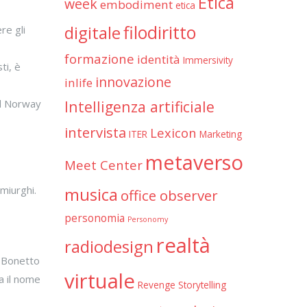
Etica
week
embodiment
etica
filodiritto
digitale
re gli
formazione
identità
Immersivity
ti, è
innovazione
inlife
nd Norway
Intelligenza artificiale
intervista
Lexicon
ITER
Marketing
metaverso
Meet Center
miurghi.
musica
office observer
personomia
Personomy
realtà
radiodesign
y Bonetto
virtuale
a il nome
Revenge
Storytelling