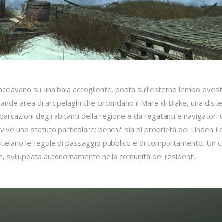
acciavano su una baia accogliente, posta sull’esterno lembo ovest
ande area di arcipelaghi che circondano il Mare di Blake, una dist
arcazioni degli abitanti della regione e da regatanti e navigatori 
vive uno statuto particolare: benché sia di proprietà dei Linden L
 tutelano le regole di passaggio pubblico e di comportamento. Un c
le, sviluppata autonomamente nella comunità dei residenti.