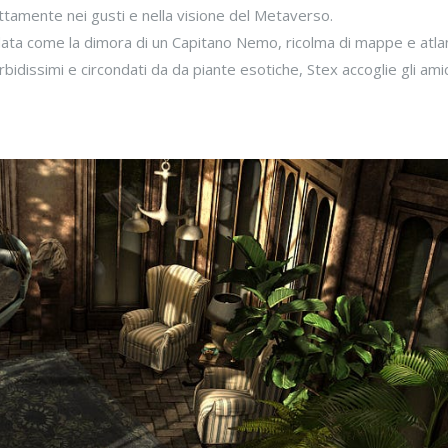
ettamente nei gusti e nella visione del Metaverso.
data come la dimora di un Capitano Nemo, ricolma di mappe e atlan
idissimi e circondati da da piante esotiche, Stex accoglie gli amici