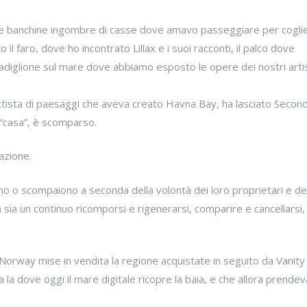
e le banchine ingombre di casse dove amavo passeggiare per coglie
to il faro, dove ho incontrato Lillax e i suoi racconti, il palco dove
padiglione sul mare dove abbiamo esposto le opere dei nostri artis
gettista di paesaggi che aveva creato Havna Bay, ha lasciato Seco
 “casa”, è scomparso.
azione.
o o scompaiono a seconda della volontà dei loro proprietari e de
sia un continuo ricomporsi e rigenerarsi, comparire e cancellarsi,
orway mise in vendita la regione acquistate in seguito da Vanit
 la dove oggi il mare digitale ricopre la baia, e che allora prendev