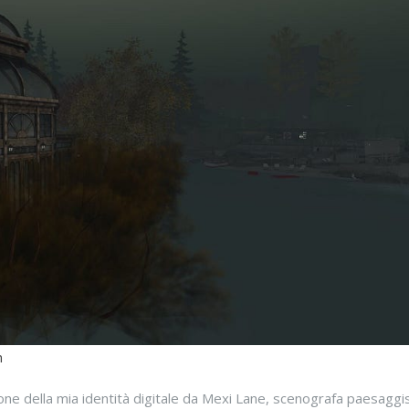
n
ione della mia identità digitale da Mexi Lane, scenografa paesaggi