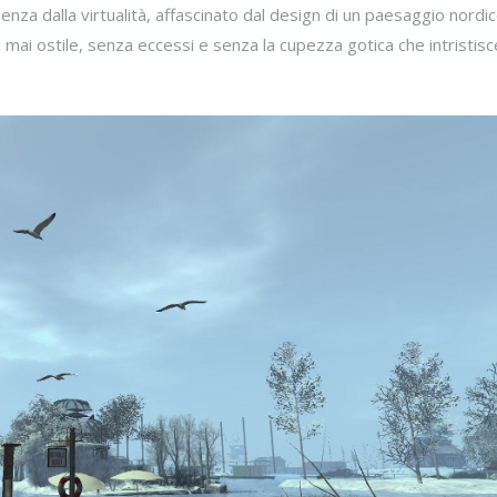
za dalla virtualità, affascinato dal design di un paesaggio nordi
mai ostile, senza eccessi e senza la cupezza gotica che intristisce