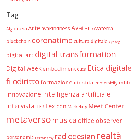
Tag
Avatar
Arte
Avaterra
avakindness
Algocrazia
coronatime
blockchain
cultura digitale
Cyborg
digital transformation
digital art
Etica digitale
Digital week
embodiment
etica
filodiritto
formazione
identità
inlife
Immersivity
Intelligenza artificiale
innovazione
intervista
Lexicon
Meet Center
ITER
Marketing
metaverso
musica
office observer
realtà
radiodesign
personomia
Personomy