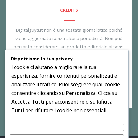
CREDITS
Digitalguys.it non è una testata giornalistica poiché
viene aggiornato senza alcuna periodicità. Non può
pertanto considerarsi un prodotto editoriale ai sensi
della legge n. 62/2001. Il gestore dichiara di non
Rispettiamo la tua privacy
essere responsabile per i commenti inseriti nei post.
I cookie ci aiutano a migliorare la tua
Eventuali commenti dei lettori, lesivi all’immagine o
esperienza, fornire contenuti personalizzati e
all’onorabilità di persone terze non sono da attribuirsi
analizzare il traffico. Puoi scegliere quali cookie
al gestore.
consentire cliccando su
Personalizza
. Clicca su
Accetta Tutti
per acconsentire o su
Rifiuta
Tutti
per rifiutare i cookie non essenziali.
Personalizza