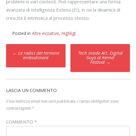
problemi in vari contesti. Può rappresentare una forma
avanzata di Intelligenza Estesa (EI), in cui la dinamica di
crescita è intrinseca al processo stesso.
Posted in
Altre iniziative
,
Highligt
Post
←
Le radici del termine
Tech inside Art. Digital
navigation
embodiment
Guys al Kernel
Festival
→
LASCIA UN COMMENTO
Il tuo indirizzo email non sarà pubblicato.
I campi obbligatori sono
contrassegnati
*
COMMENTO
*